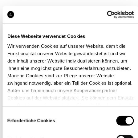
Diese Webseite verwendet Cookies
Wir verwenden Cookies auf unserer Website, damit die
Funktionalität unserer Website gewährleistet ist und wir
den Inhalt unserer Website individualisieren können, um
Ihnen eine möglichst gute Besuchererfahrung anzubieten.
Manche Cookies sind zur Pflege unserer Website
zwingend notwendig, aber ein Teil der Cookies ist optional.
Außer uns haben auch unsere Kooperationspartner
Cookies auf der Website platziert. Sie können dem Einsatz
von Cookies zustimmen, indem Sie auf „Alle akzeptieren“
klicken. Sie können Ihre Einstellungen gleich oder später
Einwilligungsauswahl
über den Link „
Cookie-Einstellungen
” ändern
Erforderliche Cookies