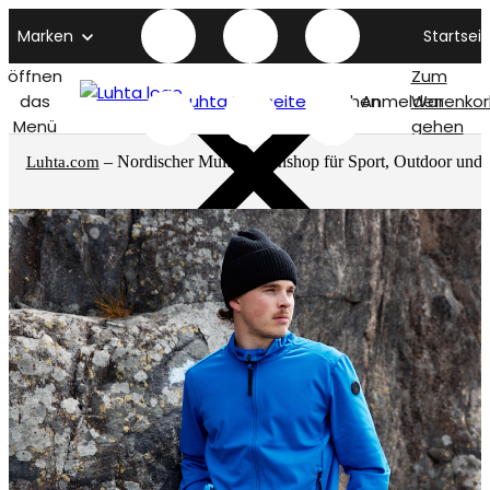
Marken
Startseit
öffnen
Zum
das
Luhta titelseite
Suchen
Anmelden
Warenkor
Menü
gehen
– Nordischer Multimarkenshop für Sport, Outdoor und
Luhta.com
mehr