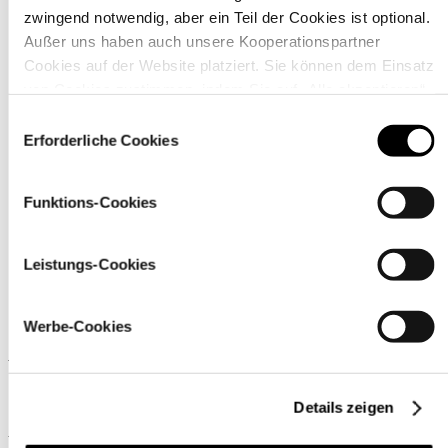
zwingend notwendig, aber ein Teil der Cookies ist optional.
Außer uns haben auch unsere Kooperationspartner
Cookies auf der Website platziert. Sie können dem Einsatz
von Cookies zustimmen, indem Sie auf „Alle akzeptieren“
klicken. Sie können Ihre Einstellungen gleich oder später
Einwilligungsauswahl
Material
über den Link „
Cookie-Einstellungen
” ändern
Erforderliche Cookies
Funktions-Cookies
Leistungs-Cookies
Werbe-Cookies
Ähnliche Produkte
Details zeigen
Wird oft zusammen gekauft