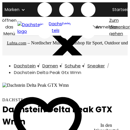
Marken
Startseit
öffnen
Zum
Dachstein
das
Suchen
Anmelden
Warenkor
titelseite
Menü
gehen
– Nordischer Multimarkenshop für Sport, Outdoor und
Luhta.com
mehr
Dachstein
Damen
Schuhe
Sneaker
Dachstein Delta Peak Gtx Wmn
DACHSTEIN
Dachstein Delta Peak GTX
Wmn
In den