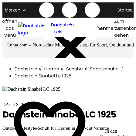
Marken
Startseit
öffnen
Zum
Dachstein
das
Suchen
Anmelden
Warenkor
titelseite
Menü
gehen
– Nordischer Multimarkenshop für Sport, Outdoor und
Luhta.com
mehr
Dachstein
Herren
Schuhe
Sportschuhe
Dachstein Sinabel Lc 1925
DACHSTEIN
Dachstein Sinabel LC 1925
Outdoor-Lifestyle-Schuh für Herren in Low-cut Variante
In den