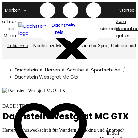
Marken
Startseit
öffnen
Zum
Dachstein
das
Suchen
Anmelden
Warenkor
titelseite
Menü
gehen
– Nordischer Multimarkenshop für Sport, Outdoor und
Luhta.com
mehr
Dachstein
Herren
Schuhe
Sportschuhe
Dachstein Westgrat Mc Gtx
DACHSTEIN
Dachstein Westgrat MC GTX
Herren-Mehrzweckschuh für Wandern, Trekking und Approach
In den