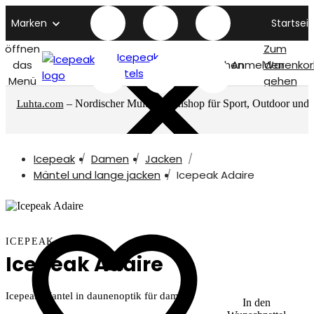
Marken
Startseit
öffnen
Zum
Icepeak
das
Suchen
Anmelden
Warenkor
titelseite
Menü
gehen
– Nordischer Multimarkenshop für Sport, Outdoor und
Luhta.com
mehr
Icepeak
Damen
Jacken
Mäntel und lange jacken
Icepeak Adaire
ICEPEAK
Icepeak Adaire
Icepeak Mantel in daunenoptik für damen
In den