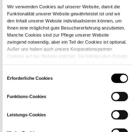
Wir verwenden Cookies auf unserer Website, damit die
Funktionalität unserer Website gewährleistet ist und wir
Material
den Inhalt unserer Website individualisieren können, um
Ihnen eine möglichst gute Besuchererfahrung anzubieten.
Manche Cookies sind zur Pflege unserer Website
zwingend notwendig, aber ein Teil der Cookies ist optional.
Außer uns haben auch unsere Kooperationspartner
Cookies auf der Website platziert. Sie können dem Einsatz
von Cookies zustimmen, indem Sie auf „Alle akzeptieren“
klicken. Sie können Ihre Einstellungen gleich oder später
Einwilligungsauswahl
über den Link „
Cookie-Einstellungen
” ändern
Erforderliche Cookies
Funktions-Cookies
Pflegehinweise
Leistungs-Cookies