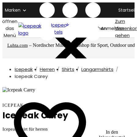
Marken
Startseit
öffnen
Zum
Icepeak
das
Suchen
Anmelden
Warenkor
titelseite
Menü
gehen
– Nordischer Multimarkenshop für Sport, Outdoor und
Luhta.com
mehr
Icepeak
Herren
Shirts
Langarmshirts
Icepeak Carey
ICEPEAK
Icepeak Carey
Icepeak Shirt für herren
In den