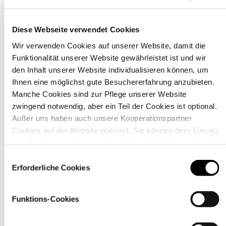
Diese Webseite verwendet Cookies
Wir verwenden Cookies auf unserer Website, damit die
Funktionalität unserer Website gewährleistet ist und wir
den Inhalt unserer Website individualisieren können, um
Ihnen eine möglichst gute Besuchererfahrung anzubieten.
Manche Cookies sind zur Pflege unserer Website
zwingend notwendig, aber ein Teil der Cookies ist optional.
Außer uns haben auch unsere Kooperationspartner
Cookies auf der Website platziert. Sie können dem Einsatz
von Cookies zustimmen, indem Sie auf „Alle akzeptieren“
Pflegehinweise
klicken. Sie können Ihre Einstellungen gleich oder später
Einwilligungsauswahl
über den Link „
Cookie-Einstellungen
” ändern
Erforderliche Cookies
Funktions-Cookies