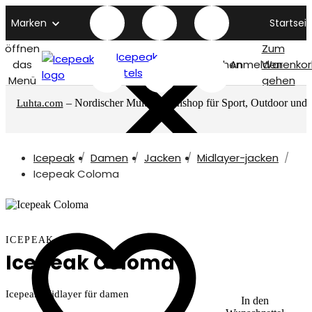
Marken
Startseit
öffnen
Zum
Icepeak
das
Suchen
Anmelden
Warenkor
titelseite
Menü
gehen
– Nordischer Multimarkenshop für Sport, Outdoor und
Luhta.com
mehr
Icepeak
Damen
Jacken
Midlayer-jacken
Icepeak Coloma
ICEPEAK
Icepeak Coloma
Icepeak Midlayer für damen
In den