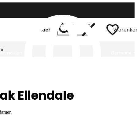
Suchen
Warenko
hr
Anmelden
Germany
ak Ellendale
 damen