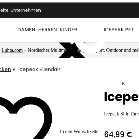
seite
Unternehmen
DAMEN
HERREN
KINDER
ICEPEAK
ICEPEAK PET
Luhta.com
– Nordischer Multimarkenshop für Sport, Outdoor und me
acken
Icepeak Ellendale
ICEPEAK
Icepe
Icepeak Shirt für
In den Wunschzettel
64,99 €