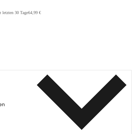
r letzten 30 Tage
64,99 €
en