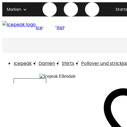
Marken
Start
Icepeak titelseite
Icepeak
Damen
Shirts
Pollover und strickj