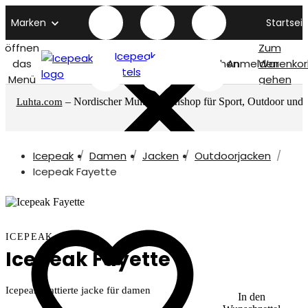
Marken
Startseit
öffnen
Zum
Icepeak
das
Suchen
Anmelden
Warenkor
titelseite
Menü
gehen
– Nordischer Multimarkenshop für Sport, Outdoor und
Luhta.com
mehr
Icepeak
Damen
Jacken
Outdoorjacken
Icepeak Fayette
ICEPEAK
Icepeak Fayette
Icepeak wattierte jacke für damen
In den