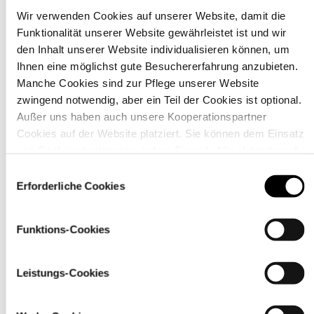
Wir verwenden Cookies auf unserer Website, damit die
Funktionalität unserer Website gewährleistet ist und wir
Material
den Inhalt unserer Website individualisieren können, um
Ihnen eine möglichst gute Besuchererfahrung anzubieten.
Manche Cookies sind zur Pflege unserer Website
zwingend notwendig, aber ein Teil der Cookies ist optional.
Außer uns haben auch unsere Kooperationspartner
Cookies auf der Website platziert. Sie können dem Einsatz
von Cookies zustimmen, indem Sie auf „Alle akzeptieren“
klicken. Sie können Ihre Einstellungen gleich oder später
Einwilligungsauswahl
über den Link „
Cookie-Einstellungen
” ändern
Erforderliche Cookies
Funktions-Cookies
Pflegehinweise
Leistungs-Cookies