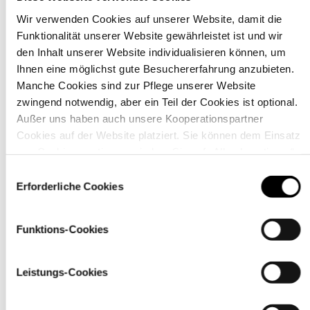
Wir verwenden Cookies auf unserer Website, damit die
Funktionalität unserer Website gewährleistet ist und wir
Material
den Inhalt unserer Website individualisieren können, um
Ihnen eine möglichst gute Besuchererfahrung anzubieten.
Manche Cookies sind zur Pflege unserer Website
zwingend notwendig, aber ein Teil der Cookies ist optional.
Außer uns haben auch unsere Kooperationspartner
Cookies auf der Website platziert. Sie können dem Einsatz
von Cookies zustimmen, indem Sie auf „Alle akzeptieren“
klicken. Sie können Ihre Einstellungen gleich oder später
Einwilligungsauswahl
über den Link „
Cookie-Einstellungen
” ändern
Erforderliche Cookies
Funktions-Cookies
Pflegehinweise
Leistungs-Cookies