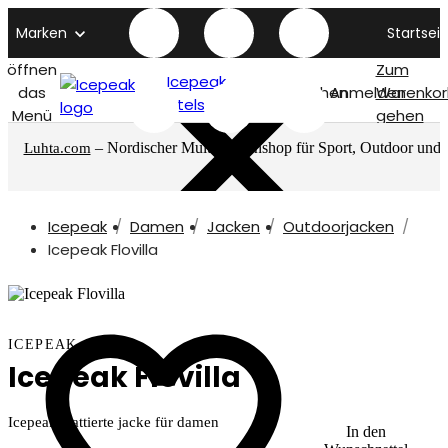
Marken
Startseit
öffnen
Zum
Icepeak
das
Suchen
Anmelden
Warenkor
titelseite
Menü
gehen
– Nordischer Multimarkenshop für Sport, Outdoor und
Luhta.com
mehr
Icepeak
Damen
Jacken
Outdoorjacken
Icepeak Flovilla
ICEPEAK
Icepeak Flovilla
Icepeak wattierte jacke für damen
In den