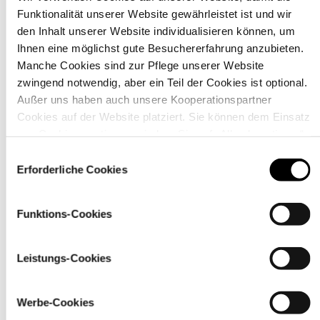
Funktionalität unserer Website gewährleistet ist und wir
den Inhalt unserer Website individualisieren können, um
Ihnen eine möglichst gute Besuchererfahrung anzubieten.
Manche Cookies sind zur Pflege unserer Website
Material
zwingend notwendig, aber ein Teil der Cookies ist optional.
Außer uns haben auch unsere Kooperationspartner
Cookies auf der Website platziert. Sie können dem Einsatz
von Cookies zustimmen, indem Sie auf „Alle akzeptieren“
klicken. Sie können Ihre Einstellungen gleich oder später
Einwilligungsauswahl
über den Link „
Cookie-Einstellungen
” ändern
Erforderliche Cookies
Funktions-Cookies
Leistungs-Cookies
Pflegehinweise
Werbe-Cookies