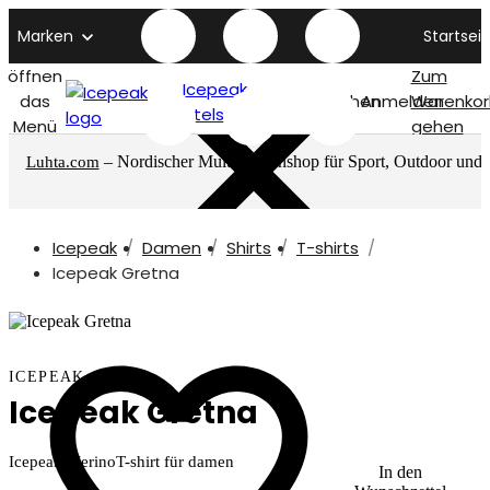
Marken
Startseit
öffnen
Zum
Icepeak
das
Suchen
Anmelden
Warenkor
titelseite
Menü
gehen
– Nordischer Multimarkenshop für Sport, Outdoor und
Luhta.com
mehr
Icepeak
Damen
Shirts
T-shirts
Icepeak Gretna
ICEPEAK
Icepeak Gretna
Icepeak MerinoT-shirt für damen
In den