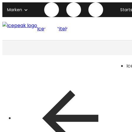
Marken
Start
Icepeak titelseite
Ic