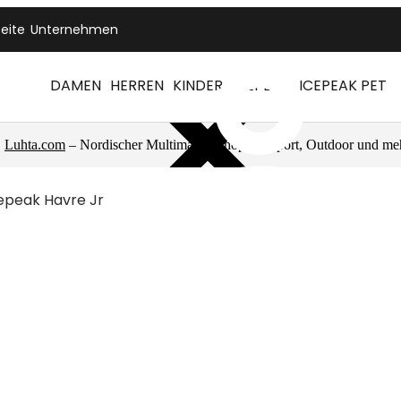
seite
Unternehmen
DAMEN
HERREN
KINDER
ICEPEAK
ICEPEAK PET
Luhta.com
– Nordischer Multimarkenshop für Sport, Outdoor und me
epeak Havre Jr