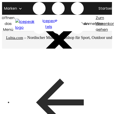
Marken
Startseit
öffnen
Zum
Icepeak
das
Suchen
Anmelden
Warenkor
titelseite
Menü
gehen
– Nordischer Multimarkenshop für Sport, Outdoor und
Luhta.com
mehr