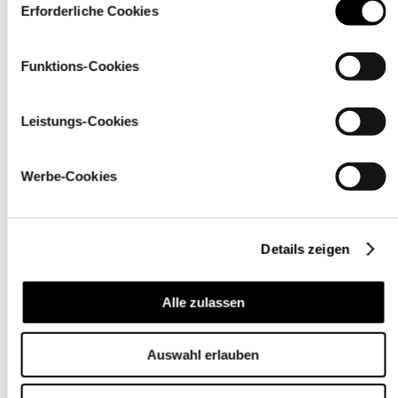
über den Link „
Cookie-Einstellungen
” ändern
Erforderliche Cookies
Funktions-Cookies
Leistungs-Cookies
Werbe-Cookies
Details zeigen
Pflegehinweise
Alle zulassen
Auswahl erlauben