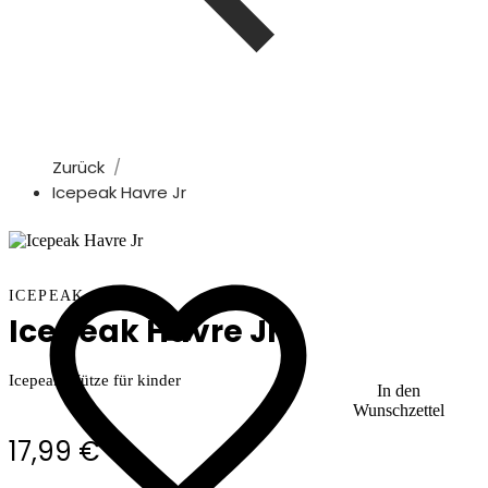
Zurück
Icepeak Havre Jr
ICEPEAK
Icepeak Havre Jr
Icepeak Mütze für kinder
In den
Wunschzettel
17,99 €