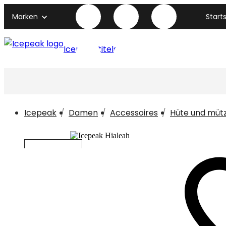
Marken
Start
Icepeak titelseite
Icepeak
Damen
Accessoires
Hüte und müt