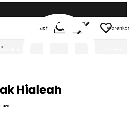
Suchen
Warenko
hr
Anmelden
Germany
ak Hialeah
damen