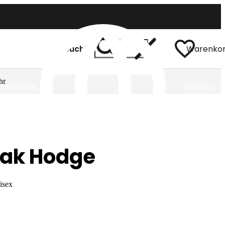
Suchen
Warenko
hr
Anmelden
Germany
eak Hodge
isex