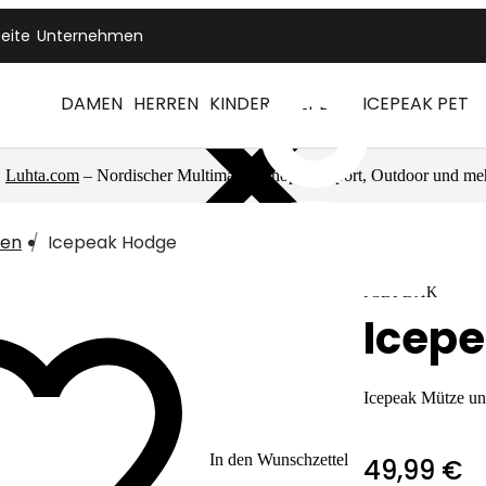
seite
Unternehmen
DAMEN
HERREN
KINDER
ICEPEAK
ICEPEAK PET
Luhta.com
– Nordischer Multimarkenshop für Sport, Outdoor und me
zen
Icepeak Hodge
ICEPEAK
Icep
Icepeak Mütze un
In den Wunschzettel
49,99 €