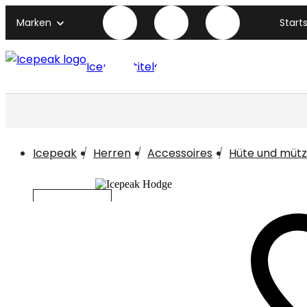
Marken
Start
Icepeak titelseite
Icepeak
Herren
Accessoires
Hüte und müt