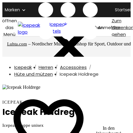
Marken
Startseit
öffnen
Zum
Icepeak
das
Suchen
Anmelden
Warenkor
titelseite
Menü
gehen
– Nordischer Multimarkenshop für Sport, Outdoor und
Luhta.com
mehr
Icepeak
Herren
Accessoires
Hüte und mützen
Icepeak Holdrege
ICEPEAK
Icepeak Holdrege
Icepeak Kappe unisex
In den