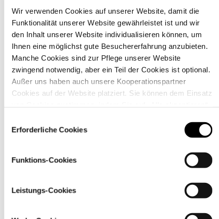
Wir verwenden Cookies auf unserer Website, damit die
Funktionalität unserer Website gewährleistet ist und wir
Material
den Inhalt unserer Website individualisieren können, um
Ihnen eine möglichst gute Besuchererfahrung anzubieten.
Manche Cookies sind zur Pflege unserer Website
zwingend notwendig, aber ein Teil der Cookies ist optional.
Außer uns haben auch unsere Kooperationspartner
Cookies auf der Website platziert. Sie können dem Einsatz
von Cookies zustimmen, indem Sie auf „Alle akzeptieren“
klicken. Sie können Ihre Einstellungen gleich oder später
Einwilligungsauswahl
über den Link „
Cookie-Einstellungen
” ändern
Erforderliche Cookies
Funktions-Cookies
Pflegehinweise
Leistungs-Cookies