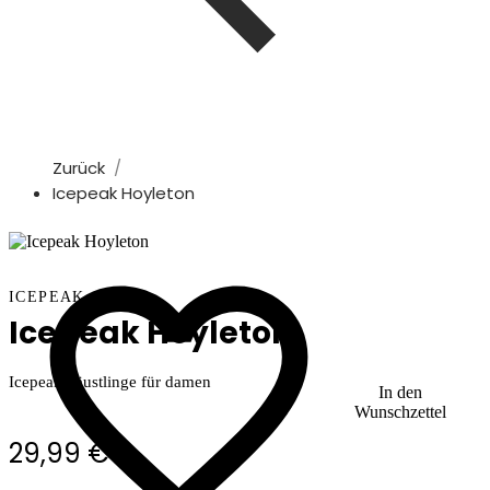
Zurück
Icepeak Hoyleton
ICEPEAK
Icepeak Hoyleton
Icepeak Fäustlinge für damen
In den
Wunschzettel
29,99 €