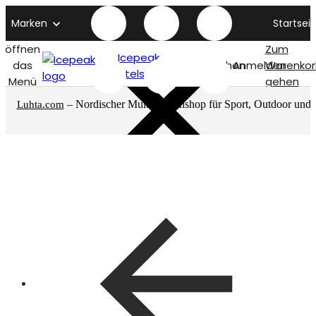
Marken
Startseit
öffnen
Zum
Icepeak
das
Suchen
Anmelden
Warenkor
titelseite
Menü
gehen
– Nordischer Multimarkenshop für Sport, Outdoor und
Luhta.com
mehr