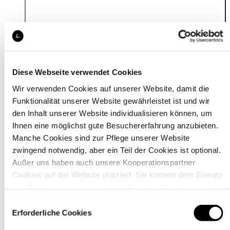
Details
Diese Webseite verwendet Cookies
Wir verwenden Cookies auf unserer Website, damit die
Funktionalität unserer Website gewährleistet ist und wir
den Inhalt unserer Website individualisieren können, um
Ihnen eine möglichst gute Besuchererfahrung anzubieten.
Manche Cookies sind zur Pflege unserer Website
zwingend notwendig, aber ein Teil der Cookies ist optional.
Außer uns haben auch unsere Kooperationspartner
Cookies auf der Website platziert. Sie können dem Einsatz
von Cookies zustimmen, indem Sie auf „Alle akzeptieren“
klicken. Sie können Ihre Einstellungen gleich oder später
Einwilligungsauswahl
über den Link „
Cookie-Einstellungen
” ändern
Erforderliche Cookies
Material