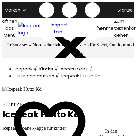
Marken
Startseit
öffnen
Zum
Icepeak
das
Suchen
Anmelden
Warenkor
titelseite
Menü
gehen
– Nordischer Multimarkenshop für Sport, Outdoor und
Luhta.com
mehr
Icepeak
Kinder
Accessoires
Hüte and mützen
Icepeak Hutto Kd
ICEPEAK
Icepeak Hutto Kd
Icepeak 5-panel-kappe für kinder
In den