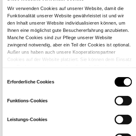
Wir verwenden Cookies auf unserer Website, damit die
Funktionalität unserer Website gewährleistet ist und wir
Material
den Inhalt unserer Website individualisieren können, um
Ihnen eine möglichst gute Besuchererfahrung anzubieten.
Manche Cookies sind zur Pflege unserer Website
zwingend notwendig, aber ein Teil der Cookies ist optional.
Außer uns haben auch unsere Kooperationspartner
Cookies auf der Website platziert. Sie können dem Einsatz
von Cookies zustimmen, indem Sie auf „Alle akzeptieren“
klicken. Sie können Ihre Einstellungen gleich oder später
Einwilligungsauswahl
über den Link „
Cookie-Einstellungen
” ändern
Erforderliche Cookies
Funktions-Cookies
Pflegehinweise
Leistungs-Cookies