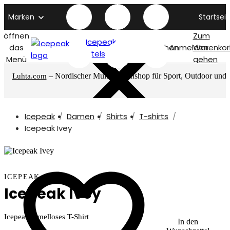
Marken
Startseit
öffnen
Zum
Icepeak
das
Suchen
Anmelden
Warenkor
titelseite
Menü
gehen
– Nordischer Multimarkenshop für Sport, Outdoor und
Luhta.com
mehr
Icepeak
Damen
Shirts
T-shirts
Icepeak Ivey
ICEPEAK
Icepeak Ivey
Icepeak ärmelloses T-Shirt
In den