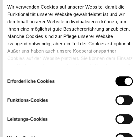
Wir verwenden Cookies auf unserer Website, damit die
Funktionalität unserer Website gewährleistet ist und wir
Material
den Inhalt unserer Website individualisieren können, um
Ihnen eine möglichst gute Besuchererfahrung anzubieten.
Manche Cookies sind zur Pflege unserer Website
zwingend notwendig, aber ein Teil der Cookies ist optional.
Außer uns haben auch unsere Kooperationspartner
Cookies auf der Website platziert. Sie können dem Einsatz
von Cookies zustimmen, indem Sie auf „Alle akzeptieren“
klicken. Sie können Ihre Einstellungen gleich oder später
Einwilligungsauswahl
über den Link „
Cookie-Einstellungen
” ändern
Erforderliche Cookies
Funktions-Cookies
Pflegehinweise
Leistungs-Cookies