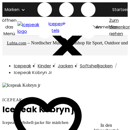
Marken
Startseit
öffnen
Zum
Icepeak
das
Suchen
Anmelden
Warenkor
titelseite
Menü
gehen
– Nordischer Multimarkenshop für Sport, Outdoor und
Luhta.com
mehr
Icepeak
Kinder
Jacken
Softshelljacken
Icepeak Kobryn Jr
ICEPEAK
Icepeak Kobryn jr
Icepeak Softshell-jacke für mädchen
In den