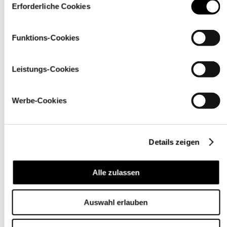
über den Link „
Cookie-Einstellungen
” ändern
Erforderliche Cookies
Funktions-Cookies
Leistungs-Cookies
Werbe-Cookies
Details zeigen
Pflegehinweise
Alle zulassen
Auswahl erlauben