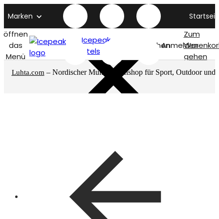
Marken
Startseit
öffnen
Zum
Icepeak
das
Suchen
Anmelden
Warenkor
titelseite
Menü
gehen
– Nordischer Multimarkenshop für Sport, Outdoor und
Luhta.com
mehr