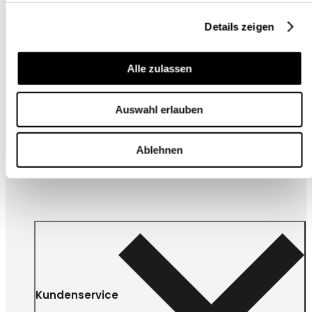
Details zeigen
Alle zulassen
Wird oft zusammen gekauft
Auswahl erlauben
Ablehnen
Kundenservice