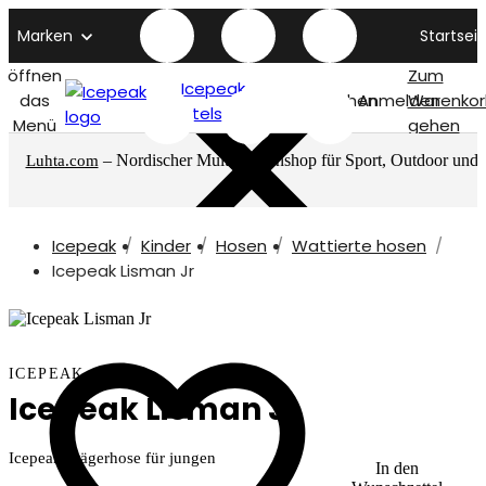
Marken
Startseit
öffnen
Zum
Icepeak
das
Suchen
Anmelden
Warenkor
titelseite
Menü
gehen
– Nordischer Multimarkenshop für Sport, Outdoor und
Luhta.com
mehr
Icepeak
Kinder
Hosen
Wattierte hosen
Icepeak Lisman Jr
ICEPEAK
Icepeak Lisman Jr
Icepeak Trägerhose für jungen
In den