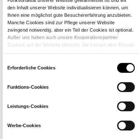
den Inhalt unserer Website individualisieren können, um
Ihnen eine möglichst gute Besuchererfahrung anzubieten.
Material
Manche Cookies sind zur Pflege unserer Website
zwingend notwendig, aber ein Teil der Cookies ist optional.
Außer uns haben auch unsere Kooperationspartner
Cookies auf der Website platziert. Sie können dem Einsatz
von Cookies zustimmen, indem Sie auf „Alle akzeptieren“
klicken. Sie können Ihre Einstellungen gleich oder später
Einwilligungsauswahl
über den Link „
Cookie-Einstellungen
” ändern
Erforderliche Cookies
Funktions-Cookies
Leistungs-Cookies
Pflegehinweise
Werbe-Cookies