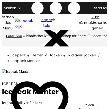
Marken
Startseit
öffnen
Zum
Icepeak
das
Suchen
Anmelden
Warenkor
titelseite
Menü
gehen
– Nordischer Multimarkenshop für Sport, Outdoor und
Luhta.com
mehr
Icepeak
Herren
Jacken
Midlayer-jacken
Icepeak Manter
ICEPEAK
Icepeak Manter
Icepeak Midlayer für herren
In den