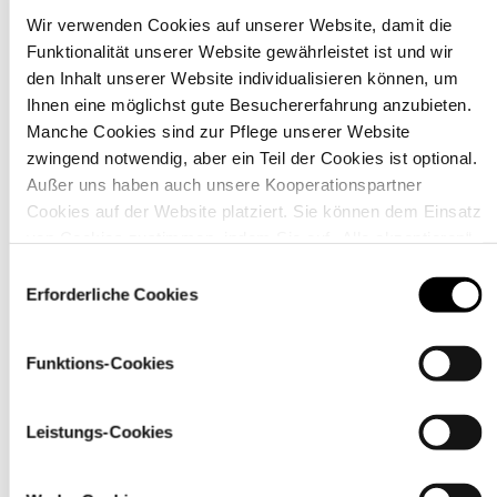
Wir verwenden Cookies auf unserer Website, damit die
Funktionalität unserer Website gewährleistet ist und wir
Material
den Inhalt unserer Website individualisieren können, um
Ihnen eine möglichst gute Besuchererfahrung anzubieten.
Manche Cookies sind zur Pflege unserer Website
zwingend notwendig, aber ein Teil der Cookies ist optional.
Außer uns haben auch unsere Kooperationspartner
Cookies auf der Website platziert. Sie können dem Einsatz
von Cookies zustimmen, indem Sie auf „Alle akzeptieren“
klicken. Sie können Ihre Einstellungen gleich oder später
Einwilligungsauswahl
über den Link „
Cookie-Einstellungen
” ändern
Erforderliche Cookies
Funktions-Cookies
Pflegehinweise
Leistungs-Cookies