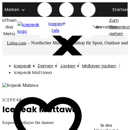
Marken
Startseit
öffnen
Zum
Icepeak
das
Suchen
Anmelden
Warenkor
titelseite
Menü
gehen
– Nordischer Multimarkenshop für Sport, Outdoor und
Luhta.com
mehr
Icepeak
Damen
Jacken
Midlayer-jacken
Icepeak Mattawa
ICEPEAK
Icepeak Mattawa
Icepeak Midlayer für damen
In den