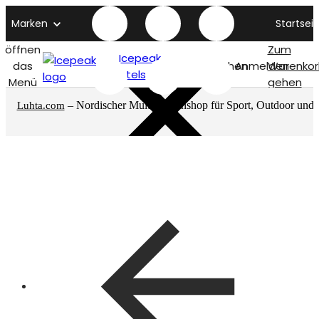
Marken
Startseit
öffnen
Zum
Icepeak
das
Suchen
Anmelden
Warenkor
titelseite
Menü
gehen
– Nordischer Multimarkenshop für Sport, Outdoor und
Luhta.com
mehr