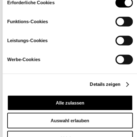
über den Link „
Cookie-Einstellungen
” ändern
Erforderliche Cookies
Funktions-Cookies
Leistungs-Cookies
Werbe-Cookies
Details zeigen
Pflegehinweise
Alle zulassen
Auswahl erlauben