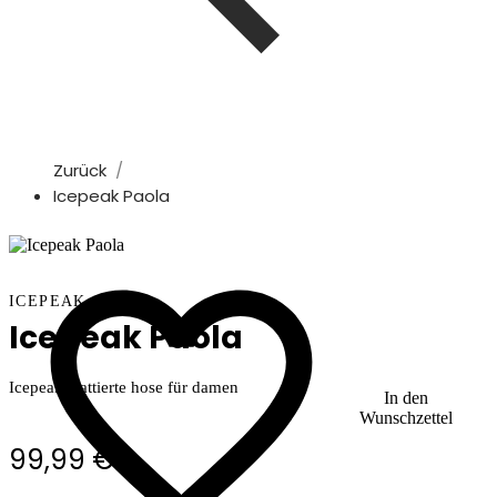
Zurück
Icepeak Paola
ICEPEAK
Icepeak Paola
Icepeak wattierte hose für damen
In den
Wunschzettel
99,99 €