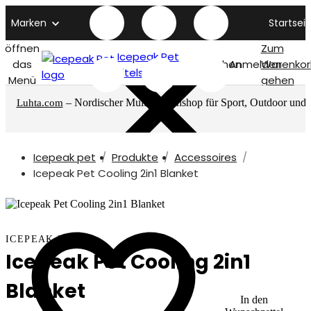
Marken
Startseit
öffnen
Zum
Icepeak Pet
das
Suchen
Anmelden
Warenkor
titelseite
Menü
gehen
– Nordischer Multimarkenshop für Sport, Outdoor und
Luhta.com
mehr
Icepeak pet
Produkte
Accessoires
Icepeak Pet Cooling 2in1 Blanket
ICEPEAK PET
Icepeak Pet Cooling 2in1
Blanket
In den