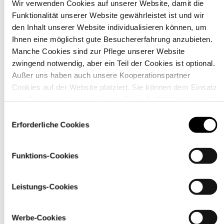
Wir verwenden Cookies auf unserer Website, damit die
Funktionalität unserer Website gewährleistet ist und wir
den Inhalt unserer Website individualisieren können, um
Ihnen eine möglichst gute Besuchererfahrung anzubieten.
Manche Cookies sind zur Pflege unserer Website
Material
zwingend notwendig, aber ein Teil der Cookies ist optional.
Außer uns haben auch unsere Kooperationspartner
Cookies auf der Website platziert. Sie können dem Einsatz
von Cookies zustimmen, indem Sie auf „Alle akzeptieren“
klicken. Sie können Ihre Einstellungen gleich oder später
Einwilligungsauswahl
über den Link „
Cookie-Einstellungen
” ändern
Erforderliche Cookies
Funktions-Cookies
Leistungs-Cookies
Werbe-Cookies
Pflegehinweise