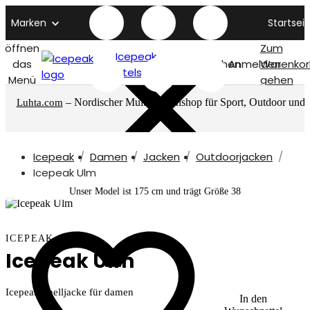
Marken
Startseit
öffnen
Zum
Icepeak
das
Suchen
Anmelden
Warenkor
titelseite
Menü
gehen
– Nordischer Multimarkenshop für Sport, Outdoor und
Luhta.com
mehr
Icepeak
Damen
Jacken
Outdoorjacken
Icepeak Ulm
Unser Model ist 175 cm und trägt Größe 38
ICEPEAK
Icepeak Ulm
Icepeak Shelljacke für damen
In den