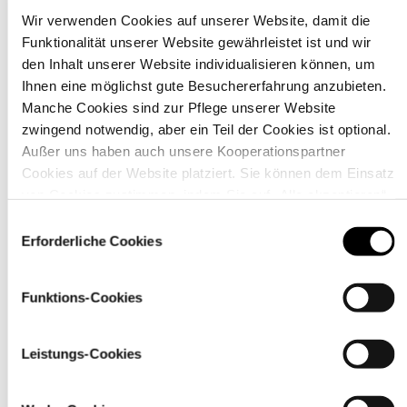
Wir verwenden Cookies auf unserer Website, damit die
Funktionalität unserer Website gewährleistet ist und wir
Material
den Inhalt unserer Website individualisieren können, um
Ihnen eine möglichst gute Besuchererfahrung anzubieten.
Manche Cookies sind zur Pflege unserer Website
zwingend notwendig, aber ein Teil der Cookies ist optional.
Außer uns haben auch unsere Kooperationspartner
Cookies auf der Website platziert. Sie können dem Einsatz
von Cookies zustimmen, indem Sie auf „Alle akzeptieren“
klicken. Sie können Ihre Einstellungen gleich oder später
Einwilligungsauswahl
über den Link „
Cookie-Einstellungen
” ändern
Erforderliche Cookies
Funktions-Cookies
Pflegehinweise
Leistungs-Cookies