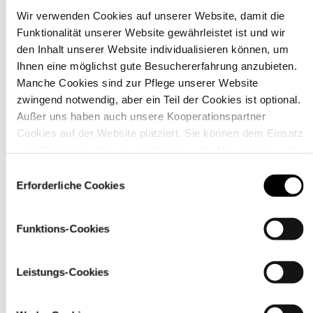
Wir verwenden Cookies auf unserer Website, damit die
Funktionalität unserer Website gewährleistet ist und wir
Material
den Inhalt unserer Website individualisieren können, um
Ihnen eine möglichst gute Besuchererfahrung anzubieten.
Manche Cookies sind zur Pflege unserer Website
zwingend notwendig, aber ein Teil der Cookies ist optional.
Außer uns haben auch unsere Kooperationspartner
Cookies auf der Website platziert. Sie können dem Einsatz
von Cookies zustimmen, indem Sie auf „Alle akzeptieren“
klicken. Sie können Ihre Einstellungen gleich oder später
Einwilligungsauswahl
über den Link „
Cookie-Einstellungen
” ändern
Erforderliche Cookies
Funktions-Cookies
Pflegehinweise
Leistungs-Cookies