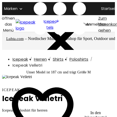
Marken
Startseit
öffnen
Zum
Icepeak
das
Suchen
Anmelden
Warenkor
titelseite
Menü
gehen
– Nordischer Multimarkenshop für Sport, Outdoor und
Luhta.com
mehr
Icepeak
Herren
Shirts
Poloshirts
Icepeak Velletri
Unser Model ist 187 cm und trägt Größe M
ICEPEAK
Icepeak Velletri
Icepeak Poloshirt für herren
In den