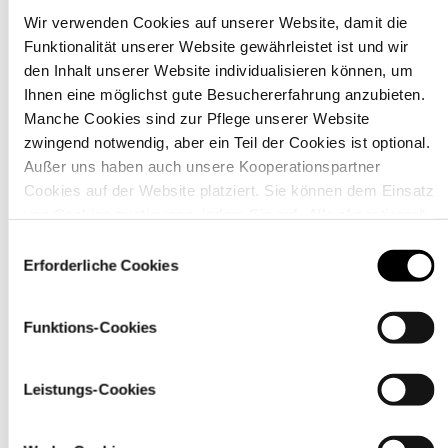
Wir verwenden Cookies auf unserer Website, damit die
Funktionalität unserer Website gewährleistet ist und wir
Material
den Inhalt unserer Website individualisieren können, um
Ihnen eine möglichst gute Besuchererfahrung anzubieten.
Manche Cookies sind zur Pflege unserer Website
zwingend notwendig, aber ein Teil der Cookies ist optional.
Außer uns haben auch unsere Kooperationspartner
Cookies auf der Website platziert. Sie können dem Einsatz
von Cookies zustimmen, indem Sie auf „Alle akzeptieren“
klicken. Sie können Ihre Einstellungen gleich oder später
Einwilligungsauswahl
über den Link „
Cookie-Einstellungen
” ändern
Erforderliche Cookies
Funktions-Cookies
Pflegehinweise
Leistungs-Cookies