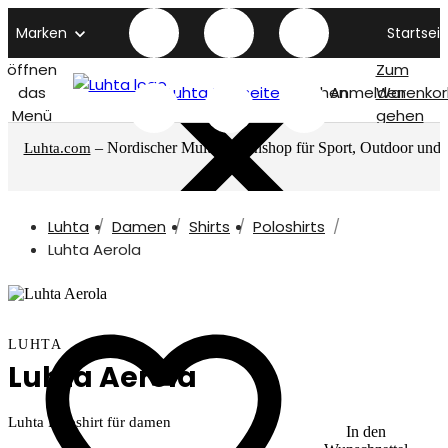
Marken
Startseit
öffnen
Zum
das
Luhta titelseite
Suchen
Anmelden
Warenkor
Menü
gehen
– Nordischer Multimarkenshop für Sport, Outdoor und
Luhta.com
mehr
Luhta
Damen
Shirts
Poloshirts
Luhta Aerola
LUHTA
Luhta Aerola
Luhta Poloshirt für damen
In den