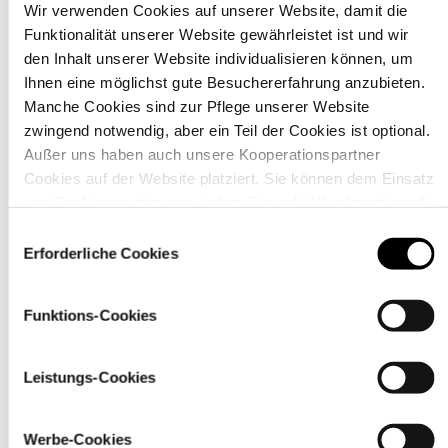
Wir verwenden Cookies auf unserer Website, damit die
Funktionalität unserer Website gewährleistet ist und wir
Material
den Inhalt unserer Website individualisieren können, um
Ihnen eine möglichst gute Besuchererfahrung anzubieten.
Manche Cookies sind zur Pflege unserer Website
zwingend notwendig, aber ein Teil der Cookies ist optional.
Außer uns haben auch unsere Kooperationspartner
Cookies auf der Website platziert. Sie können dem Einsatz
von Cookies zustimmen, indem Sie auf „Alle akzeptieren“
klicken. Sie können Ihre Einstellungen gleich oder später
Einwilligungsauswahl
über den Link „
Cookie-Einstellungen
” ändern
Erforderliche Cookies
Funktions-Cookies
Pflegehinweise
Leistungs-Cookies
Werbe-Cookies