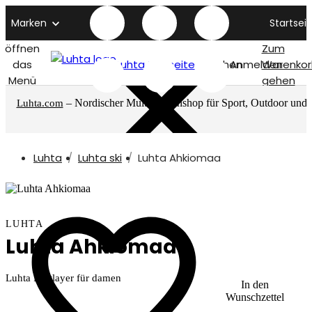
Marken
Startseit
öffnen
Zum
das
Luhta titelseite
Suchen
Anmelden
Warenkor
Menü
gehen
– Nordischer Multimarkenshop für Sport, Outdoor und
Luhta.com
mehr
Luhta
Luhta ski
Luhta Ahkiomaa
LUHTA
Luhta Ahkiomaa
Luhta Firstlayer für damen
In den
Wunschzettel