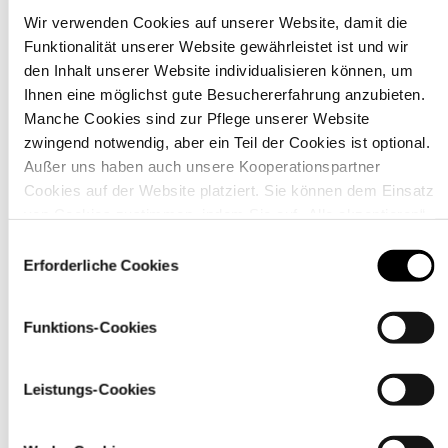
Wir verwenden Cookies auf unserer Website, damit die
Funktionalität unserer Website gewährleistet ist und wir
Material
den Inhalt unserer Website individualisieren können, um
Ihnen eine möglichst gute Besuchererfahrung anzubieten.
Manche Cookies sind zur Pflege unserer Website
zwingend notwendig, aber ein Teil der Cookies ist optional.
Außer uns haben auch unsere Kooperationspartner
Cookies auf der Website platziert. Sie können dem Einsatz
von Cookies zustimmen, indem Sie auf „Alle akzeptieren“
klicken. Sie können Ihre Einstellungen gleich oder später
Einwilligungsauswahl
über den Link „
Cookie-Einstellungen
” ändern
Erforderliche Cookies
Funktions-Cookies
Pflegehinweise
Leistungs-Cookies