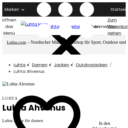
Marken
Startseit
öffnen
Zum
das
Luhta titelseite
Suchen
Anmelden
Warenkor
Menü
gehen
– Nordischer Multimarkenshop für Sport, Outdoor und
Luhta.com
mehr
Luhta
Damen
Jacken
Outdoorjacken
Luhta Ahvenus
LUHTA
Luhta Ahvenus
Luhta Jacke für damen
In den