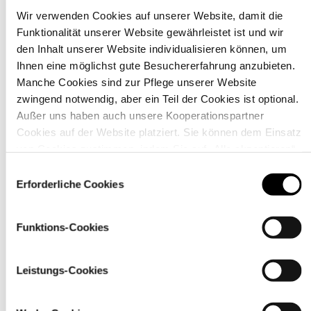
Wir verwenden Cookies auf unserer Website, damit die
Funktionalität unserer Website gewährleistet ist und wir
Material
den Inhalt unserer Website individualisieren können, um
Ihnen eine möglichst gute Besuchererfahrung anzubieten.
Manche Cookies sind zur Pflege unserer Website
zwingend notwendig, aber ein Teil der Cookies ist optional.
Außer uns haben auch unsere Kooperationspartner
Cookies auf der Website platziert. Sie können dem Einsatz
von Cookies zustimmen, indem Sie auf „Alle akzeptieren“
klicken. Sie können Ihre Einstellungen gleich oder später
Einwilligungsauswahl
über den Link „
Cookie-Einstellungen
” ändern
Erforderliche Cookies
Funktions-Cookies
Pflegehinweise
Leistungs-Cookies