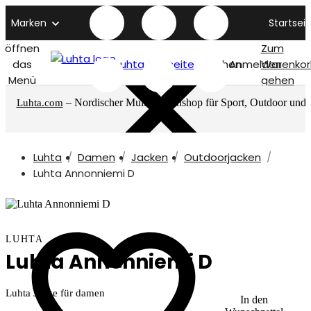
Marken
Startseit
öffnen
Zum
das
Luhta titelseite
Suchen
Anmelden
Warenkor
Menü
gehen
– Nordischer Multimarkenshop für Sport, Outdoor und
Luhta.com
mehr
Luhta
Damen
Jacken
Outdoorjacken
Luhta Annonniemi D
LUHTA
Luhta Annonniemi D
Luhta Jacke für damen
In den