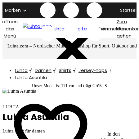
Marken
Startseit
öffnen
Zum
das
Luhta titelseite
Suchen
Anmelden
Warenkor
Menü
gehen
– Nordischer Multimarkenshop für Sport, Outdoor und
Luhta.com
mehr
Luhta
Damen
Shirts
Jersey-tops
Luhta Asuntila
Unser Model ist 171 cm und trägt Größe S
LUHTA
Luhta Asuntila
Luhta Shirt für damen
In den