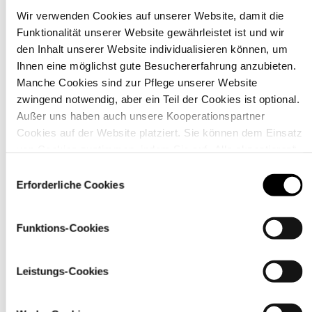
Wir verwenden Cookies auf unserer Website, damit die
Funktionalität unserer Website gewährleistet ist und wir
Material
den Inhalt unserer Website individualisieren können, um
Ihnen eine möglichst gute Besuchererfahrung anzubieten.
Manche Cookies sind zur Pflege unserer Website
zwingend notwendig, aber ein Teil der Cookies ist optional.
Außer uns haben auch unsere Kooperationspartner
Cookies auf der Website platziert. Sie können dem Einsatz
von Cookies zustimmen, indem Sie auf „Alle akzeptieren“
klicken. Sie können Ihre Einstellungen gleich oder später
Einwilligungsauswahl
über den Link „
Cookie-Einstellungen
” ändern
Erforderliche Cookies
Funktions-Cookies
Pflegehinweise
Leistungs-Cookies