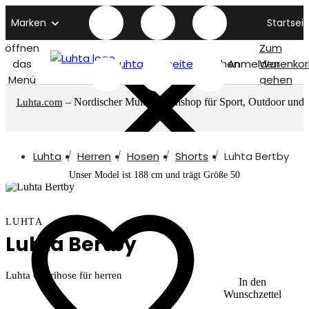
Marken
Startseit
öffnen
Zum
das
Luhta titelseite
Suchen
Anmelden
Warenkor
Menü
gehen
– Nordischer Multimarkenshop für Sport, Outdoor und
Luhta.com
mehr
Luhta
Herren
Hosen
Shorts
Luhta Bertby
Unser Model ist 188 cm und trägt Größe 50
LUHTA
Luhta Bertby
Luhta Caprihose für herren
In den
Wunschzettel