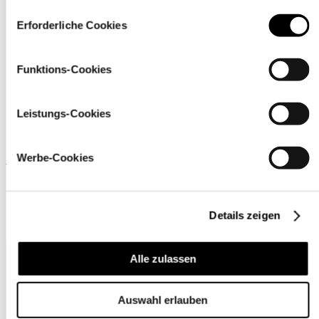
klicken. Sie können Ihre Einstellungen gleich oder später
Einwilligungsauswahl
Pflegehinweise
über den Link „
Cookie-Einstellungen
” ändern
Erforderliche Cookies
Funktions-Cookies
Leistungs-Cookies
Werbe-Cookies
Wird oft zusammen gekauft
Details zeigen
Alle zulassen
Auswahl erlauben