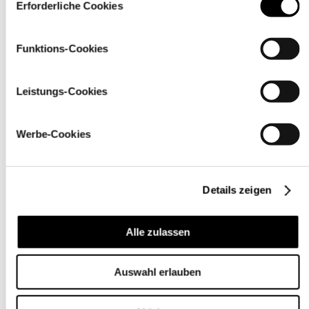
über den Link „
Cookie-Einstellungen
” ändern
Erforderliche Cookies
Funktions-Cookies
Leistungs-Cookies
Werbe-Cookies
Details zeigen
Pflegehinweise
Alle zulassen
Auswahl erlauben