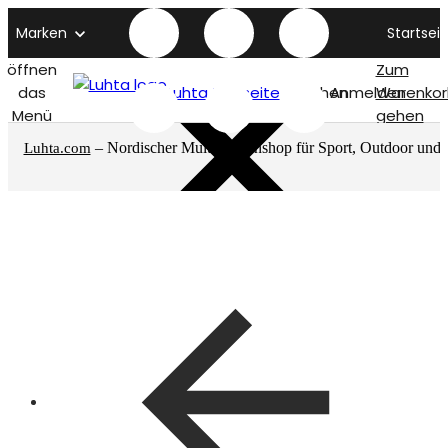
Marken
Startseit
öffnen
Zum
das
Luhta titelseite
Suchen
Anmelden
Warenkor
Menü
gehen
– Nordischer Multimarkenshop für Sport, Outdoor und
Luhta.com
mehr