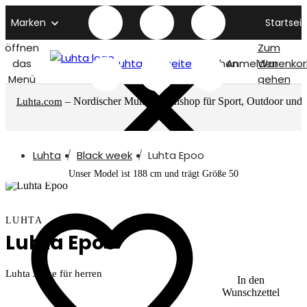
Marken
Startseit
öffnen
Zum
das
Luhta titelseite
Suchen
Anmelden
Warenkor
Menü
gehen
– Nordischer Multimarkenshop für Sport, Outdoor und
Luhta.com
mehr
Luhta
Black week
Luhta Epoo
Unser Model ist 188 cm und trägt Größe 50
LUHTA
Luhta Epoo
Luhta Jacke für herren
In den
Wunschzettel