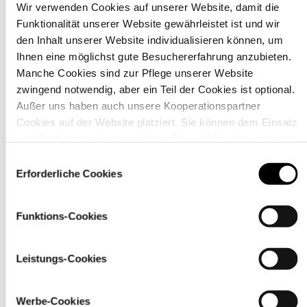
Wir verwenden Cookies auf unserer Website, damit die
Funktionalität unserer Website gewährleistet ist und wir
Material
den Inhalt unserer Website individualisieren können, um
Ihnen eine möglichst gute Besuchererfahrung anzubieten.
Manche Cookies sind zur Pflege unserer Website
zwingend notwendig, aber ein Teil der Cookies ist optional.
Außer uns haben auch unsere Kooperationspartner
Cookies auf der Website platziert. Sie können dem Einsatz
von Cookies zustimmen, indem Sie auf „Alle akzeptieren“
klicken. Sie können Ihre Einstellungen gleich oder später
Einwilligungsauswahl
über den Link „
Cookie-Einstellungen
” ändern
Erforderliche Cookies
Funktions-Cookies
Pflegehinweise
Leistungs-Cookies
Werbe-Cookies