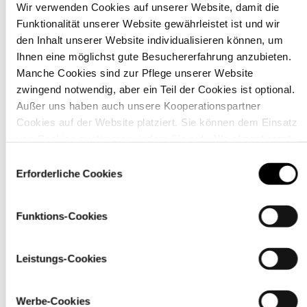
Wir verwenden Cookies auf unserer Website, damit die
Funktionalität unserer Website gewährleistet ist und wir
Material
den Inhalt unserer Website individualisieren können, um
Ihnen eine möglichst gute Besuchererfahrung anzubieten.
Manche Cookies sind zur Pflege unserer Website
zwingend notwendig, aber ein Teil der Cookies ist optional.
Außer uns haben auch unsere Kooperationspartner
Cookies auf der Website platziert. Sie können dem Einsatz
von Cookies zustimmen, indem Sie auf „Alle akzeptieren“
klicken. Sie können Ihre Einstellungen gleich oder später
Einwilligungsauswahl
über den Link „
Cookie-Einstellungen
” ändern
Erforderliche Cookies
Funktions-Cookies
Pflegehinweise
Leistungs-Cookies
Werbe-Cookies