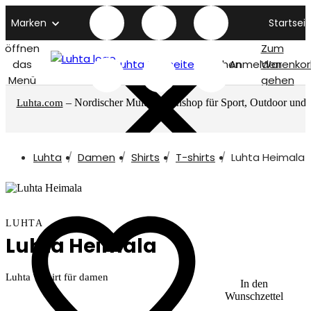
Marken
Startseit
öffnen
Zum
das
Luhta titelseite
Suchen
Anmelden
Warenkor
Menü
gehen
– Nordischer Multimarkenshop für Sport, Outdoor und
Luhta.com
mehr
Luhta
Damen
Shirts
T-shirts
Luhta Heimala
LUHTA
Luhta Heimala
Luhta T-shirt für damen
In den
Wunschzettel