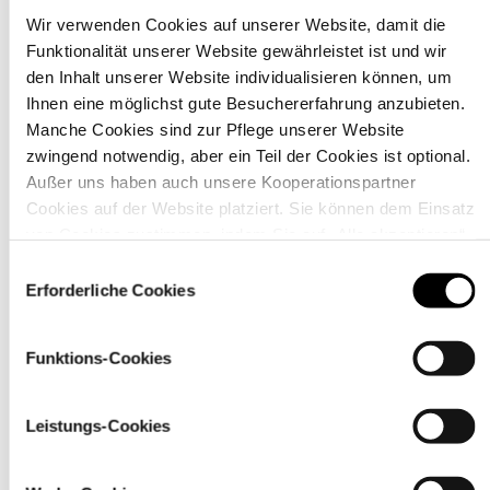
Wir verwenden Cookies auf unserer Website, damit die
Funktionalität unserer Website gewährleistet ist und wir
Material
den Inhalt unserer Website individualisieren können, um
Ihnen eine möglichst gute Besuchererfahrung anzubieten.
Manche Cookies sind zur Pflege unserer Website
zwingend notwendig, aber ein Teil der Cookies ist optional.
Außer uns haben auch unsere Kooperationspartner
Cookies auf der Website platziert. Sie können dem Einsatz
von Cookies zustimmen, indem Sie auf „Alle akzeptieren“
klicken. Sie können Ihre Einstellungen gleich oder später
Einwilligungsauswahl
über den Link „
Cookie-Einstellungen
” ändern
Erforderliche Cookies
Funktions-Cookies
Pflegehinweise
Leistungs-Cookies