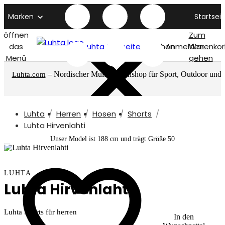
Marken
Startseit
öffnen
Zum
das
Luhta titelseite
Suchen
Anmelden
Warenkor
Menü
gehen
– Nordischer Multimarkenshop für Sport, Outdoor und
Luhta.com
mehr
Luhta
Herren
Hosen
Shorts
Luhta Hirvenlahti
Unser Model ist 188 cm und trägt Größe 50
LUHTA
Luhta Hirvenlahti
Luhta Shorts für herren
In den