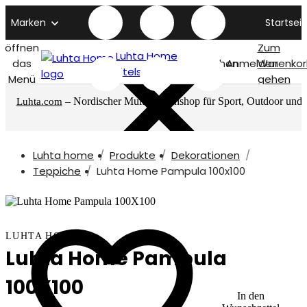
Marken
Startseit
öffnen
Zum
Luhta Home
das
Suchen
Anmelden
Warenkor
titelseite
Menü
gehen
– Nordischer Multimarkenshop für Sport, Outdoor und
Luhta.com
mehr
Luhta home
Produkte
Dekorationen
Teppiche
Luhta Home Pampula 100x100
LUHTA HOME
Luhta Home Pampula
100X100
In den