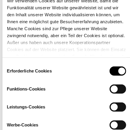
Wir verwenden Cookies auf unserer Website, damit die
Funktionalität unserer Website gewährleistet ist und wir
den Inhalt unserer Website individualisieren können, um
Ihnen eine möglichst gute Besuchererfahrung anzubieten.
Manche Cookies sind zur Pflege unserer Website
Material
zwingend notwendig, aber ein Teil der Cookies ist optional.
Außer uns haben auch unsere Kooperationspartner
Cookies auf der Website platziert. Sie können dem Einsatz
von Cookies zustimmen, indem Sie auf „Alle akzeptieren“
klicken. Sie können Ihre Einstellungen gleich oder später
Einwilligungsauswahl
über den Link „
Cookie-Einstellungen
” ändern
Erforderliche Cookies
Funktions-Cookies
Leistungs-Cookies
Werbe-Cookies
Pflegehinweise