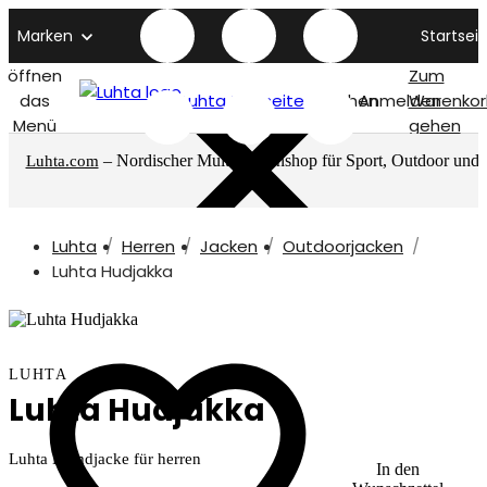
Marken
Startseit
öffnen
Zum
das
Luhta titelseite
Suchen
Anmelden
Warenkor
Menü
gehen
– Nordischer Multimarkenshop für Sport, Outdoor und
Luhta.com
mehr
Luhta
Herren
Jacken
Outdoorjacken
Luhta Hudjakka
LUHTA
Luhta Hudjakka
Luhta Hemdjacke für herren
In den