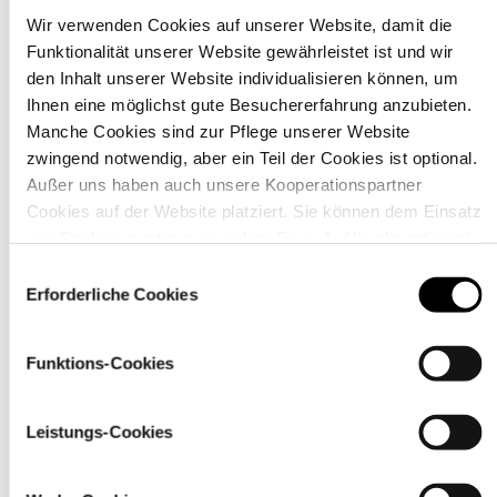
Wir verwenden Cookies auf unserer Website, damit die
Funktionalität unserer Website gewährleistet ist und wir
Material
den Inhalt unserer Website individualisieren können, um
Ihnen eine möglichst gute Besuchererfahrung anzubieten.
Manche Cookies sind zur Pflege unserer Website
zwingend notwendig, aber ein Teil der Cookies ist optional.
Außer uns haben auch unsere Kooperationspartner
Cookies auf der Website platziert. Sie können dem Einsatz
von Cookies zustimmen, indem Sie auf „Alle akzeptieren“
klicken. Sie können Ihre Einstellungen gleich oder später
Einwilligungsauswahl
über den Link „
Cookie-Einstellungen
” ändern
Erforderliche Cookies
Funktions-Cookies
Pflegehinweise
Leistungs-Cookies