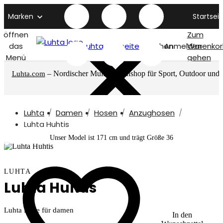
Marken
Startseit
öffnen
Zum
das
Luhta titelseite
Suchen
Anmelden
Warenkor
Menü
gehen
– Nordischer Multimarkenshop für Sport, Outdoor und
Luhta.com
mehr
Luhta
Damen
Hosen
Anzughosen
Luhta Huhtis
Unser Model ist 171 cm und trägt Größe 36
LUHTA
Luhta Huhtis
Luhta Hose für damen
In den