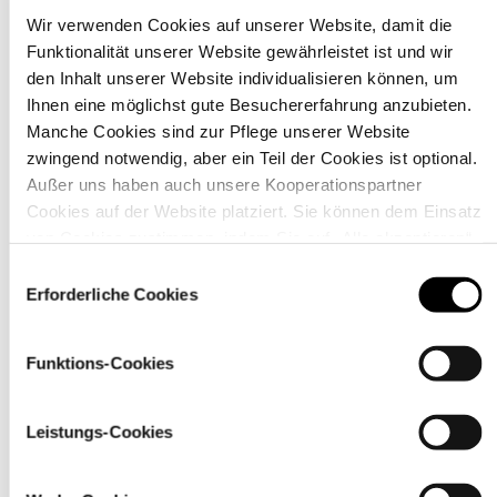
Wir verwenden Cookies auf unserer Website, damit die
Funktionalität unserer Website gewährleistet ist und wir
Material
den Inhalt unserer Website individualisieren können, um
Ihnen eine möglichst gute Besuchererfahrung anzubieten.
Manche Cookies sind zur Pflege unserer Website
zwingend notwendig, aber ein Teil der Cookies ist optional.
Außer uns haben auch unsere Kooperationspartner
Cookies auf der Website platziert. Sie können dem Einsatz
von Cookies zustimmen, indem Sie auf „Alle akzeptieren“
klicken. Sie können Ihre Einstellungen gleich oder später
Einwilligungsauswahl
über den Link „
Cookie-Einstellungen
” ändern
Erforderliche Cookies
Funktions-Cookies
Pflegehinweise
Leistungs-Cookies