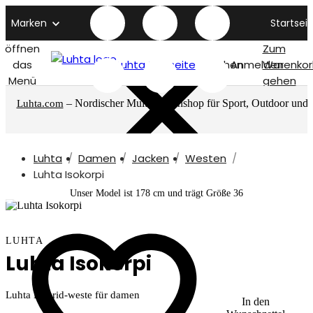
Marken
Startseit
öffnen
Zum
das
Luhta titelseite
Suchen
Anmelden
Warenkor
Menü
gehen
– Nordischer Multimarkenshop für Sport, Outdoor und
Luhta.com
mehr
Luhta
Damen
Jacken
Westen
Luhta Isokorpi
Unser Model ist 178 cm und trägt Größe 36
LUHTA
Luhta Isokorpi
Luhta Hybrid-weste für damen
In den