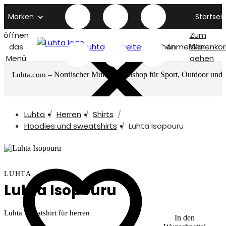
Marken
Startseit
öffnen
Zum
das
Luhta titelseite
Suchen
Anmelden
Warenkor
Menü
gehen
– Nordischer Multimarkenshop für Sport, Outdoor und
Luhta.com
mehr
Luhta
Herren
Shirts
Hoodies und sweatshirts
Luhta Isopouru
LUHTA
Luhta Isopouru
Luhta Sweatshirt für herren
In den