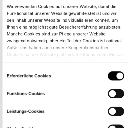
Wir verwenden Cookies auf unserer Website, damit die
Funktionalität unserer Website gewährleistet ist und wir
Material
den Inhalt unserer Website individualisieren können, um
Ihnen eine möglichst gute Besuchererfahrung anzubieten.
Manche Cookies sind zur Pflege unserer Website
zwingend notwendig, aber ein Teil der Cookies ist optional.
Außer uns haben auch unsere Kooperationspartner
Cookies auf der Website platziert. Sie können dem Einsatz
von Cookies zustimmen, indem Sie auf „Alle akzeptieren“
klicken. Sie können Ihre Einstellungen gleich oder später
Einwilligungsauswahl
über den Link „
Cookie-Einstellungen
” ändern
Erforderliche Cookies
Funktions-Cookies
Pflegehinweise
Leistungs-Cookies