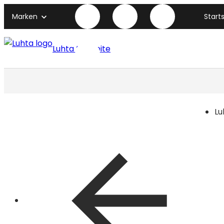
Marken
Start
Luhta titelseite
Lu