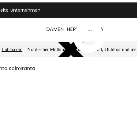
seite
Unternehmen
DAMEN
HERREN
LUHTA
Luhta.com
– Nordischer Multimarkenshop für Sport, Outdoor und me
hta Kolmiranta