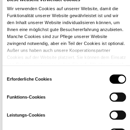
Wir verwenden Cookies auf unserer Website, damit die
Funktionalität unserer Website gewährleistet ist und wir
Material
den Inhalt unserer Website individualisieren können, um
Ihnen eine möglichst gute Besuchererfahrung anzubieten.
Manche Cookies sind zur Pflege unserer Website
zwingend notwendig, aber ein Teil der Cookies ist optional.
Außer uns haben auch unsere Kooperationspartner
Cookies auf der Website platziert. Sie können dem Einsatz
von Cookies zustimmen, indem Sie auf „Alle akzeptieren“
klicken. Sie können Ihre Einstellungen gleich oder später
Einwilligungsauswahl
über den Link „
Cookie-Einstellungen
” ändern
Erforderliche Cookies
Funktions-Cookies
Leistungs-Cookies
Pflegehinweise