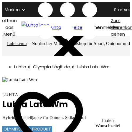
Marken
Startseit
öffnen
Zum
das
Luhta titelseite
Suchen
Anmelden
Warenkor
Menü
gehen
– Nordischer Multimarkenshop für Sport, Outdoor und
Luhta.com
mehr
Luhta
Olympia tägit de
Luhta Latu Wm
LUHTA
Luhta Latu Wm
Hybrid-softshelljacke für Damen, Skilanglauf
In den
Wunschzettel
OLYMPISCHES PRODUKT