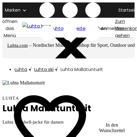
Marken
Startseit
öffnen
Zum
das
Luhta titelseite
Suchen
Anmelden
Warenkor
Menü
gehen
– Nordischer Multimarkenshop für Sport, Outdoor und
Luhta.com
mehr
Luhta
Luhta ski
Luhta Mallatunturit
LUHTA
Luhta Mallatunturit
Luhta Softshell-jacke für damen
In den
Wunschzettel