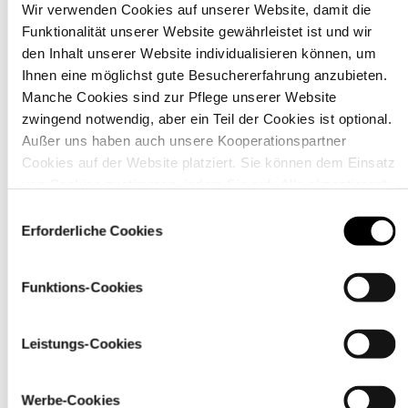
Wir verwenden Cookies auf unserer Website, damit die
Funktionalität unserer Website gewährleistet ist und wir
Material
den Inhalt unserer Website individualisieren können, um
Ihnen eine möglichst gute Besuchererfahrung anzubieten.
Manche Cookies sind zur Pflege unserer Website
zwingend notwendig, aber ein Teil der Cookies ist optional.
Außer uns haben auch unsere Kooperationspartner
Cookies auf der Website platziert. Sie können dem Einsatz
von Cookies zustimmen, indem Sie auf „Alle akzeptieren“
klicken. Sie können Ihre Einstellungen gleich oder später
Einwilligungsauswahl
über den Link „
Cookie-Einstellungen
” ändern
Erforderliche Cookies
Funktions-Cookies
Pflegehinweise
Leistungs-Cookies
Werbe-Cookies