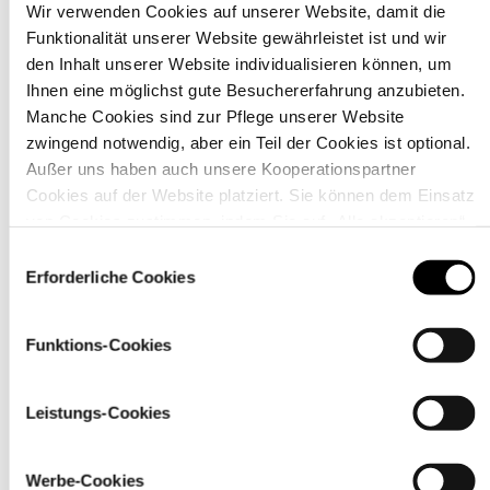
Wir verwenden Cookies auf unserer Website, damit die
Funktionalität unserer Website gewährleistet ist und wir
Material
den Inhalt unserer Website individualisieren können, um
Ihnen eine möglichst gute Besuchererfahrung anzubieten.
Manche Cookies sind zur Pflege unserer Website
zwingend notwendig, aber ein Teil der Cookies ist optional.
Außer uns haben auch unsere Kooperationspartner
Cookies auf der Website platziert. Sie können dem Einsatz
von Cookies zustimmen, indem Sie auf „Alle akzeptieren“
klicken. Sie können Ihre Einstellungen gleich oder später
Einwilligungsauswahl
über den Link „
Cookie-Einstellungen
” ändern
Erforderliche Cookies
Funktions-Cookies
Pflegehinweise
Leistungs-Cookies
Werbe-Cookies