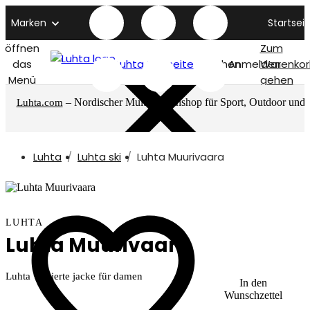
Marken
Startseit
öffnen
Zum
das
Luhta titelseite
Suchen
Anmelden
Warenkor
Menü
gehen
– Nordischer Multimarkenshop für Sport, Outdoor und
Luhta.com
mehr
Luhta
Luhta ski
Luhta Muurivaara
LUHTA
Luhta Muurivaara
Luhta wattierte jacke für damen
In den
Wunschzettel