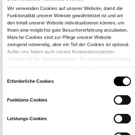
Wir verwenden Cookies auf unserer Website, damit die
Funktionalität unserer Website gewährleistet ist und wir
Material
den Inhalt unserer Website individualisieren können, um
Ihnen eine möglichst gute Besuchererfahrung anzubieten.
Manche Cookies sind zur Pflege unserer Website
zwingend notwendig, aber ein Teil der Cookies ist optional.
Außer uns haben auch unsere Kooperationspartner
Cookies auf der Website platziert. Sie können dem Einsatz
von Cookies zustimmen, indem Sie auf „Alle akzeptieren“
klicken. Sie können Ihre Einstellungen gleich oder später
Einwilligungsauswahl
über den Link „
Cookie-Einstellungen
” ändern
Erforderliche Cookies
Funktions-Cookies
Pflegehinweise
Leistungs-Cookies