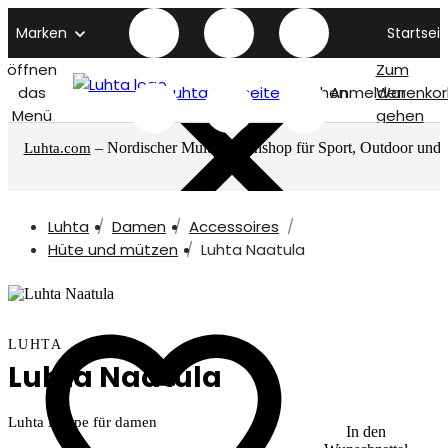
Marken
Startseit
öffnen
Zum
das
Luhta titelseite
Suchen
Anmelden
Warenkor
Menü
gehen
– Nordischer Multimarkenshop für Sport, Outdoor und
Luhta.com
mehr
Luhta
Damen
Accessoires
Hüte und mützen
Luhta Naatula
LUHTA
Luhta Naatula
Luhta Kappe für damen
In den