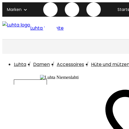
Marken
Start
Luhta titelseite
Luhta
Damen
Accessoires
Hüte und mütze