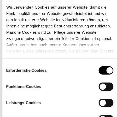
Wir verwenden Cookies auf unserer Website, damit die
Funktionalität unserer Website gewährleistet ist und wir
Material
den Inhalt unserer Website individualisieren können, um
Ihnen eine möglichst gute Besuchererfahrung anzubieten.
Manche Cookies sind zur Pflege unserer Website
zwingend notwendig, aber ein Teil der Cookies ist optional.
Außer uns haben auch unsere Kooperationspartner
Cookies auf der Website platziert. Sie können dem Einsatz
von Cookies zustimmen, indem Sie auf „Alle akzeptieren“
klicken. Sie können Ihre Einstellungen gleich oder später
Einwilligungsauswahl
über den Link „
Cookie-Einstellungen
” ändern
Erforderliche Cookies
Funktions-Cookies
Pflegehinweise
Leistungs-Cookies