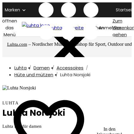
Marken
Startseit
öffnen
Zum
das
Luhta titelseite
Suchen
Anmelden
Warenkor
Menü
gehen
– Nordischer Multimarkenshop für Sport, Outdoor und
Luhta.com
mehr
Luhta
Damen
Accessoires
Hüte und mützen
Luhta Norsjoki
LUHTA
Luhta Norsjoki
Luhta Hut für damen
In den